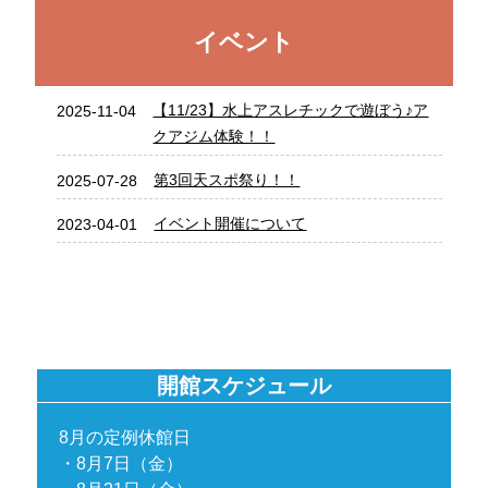
8月～12月分1DAY（１回参加型）教室ス
2026-06-29
イベント
ケジュール
弓道場専用利用のご案内【弓道定例会】
2026-06-21
令和8年7月～9月分
【11/23】水上アスレチックで遊ぼう♪ア
2025-11-04
クアジム体験！！
令和8年度夏休み短期プール教室のご案内
2026-06-20
第3回天スポ祭り！！
2025-07-28
7月の大会予定表・ランニングコース予定
2026-06-20
表
イベント開催について
2023-04-01
令和8年度第2期金曜日自主事業教室のご
2026-06-05
案内【新規募集6月13日（土）～】
水抜き清掃によるプール休場のお知らせ
2026-05-20
【6月17・18日】
開館スケジュール
8月の定例休館日
・8月7日（金）