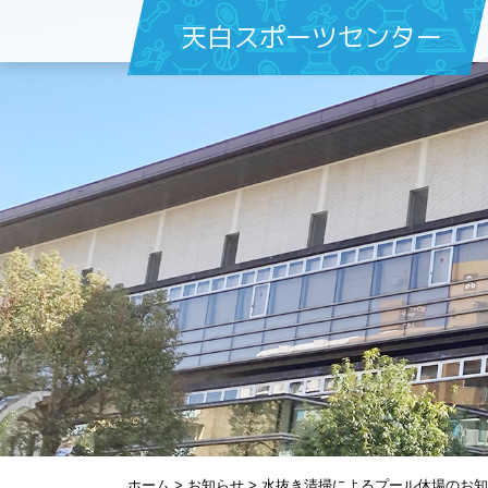
天白スポーツセンター
ホーム
>
お知らせ
>
水抜き清掃によるプール休場のお知ら