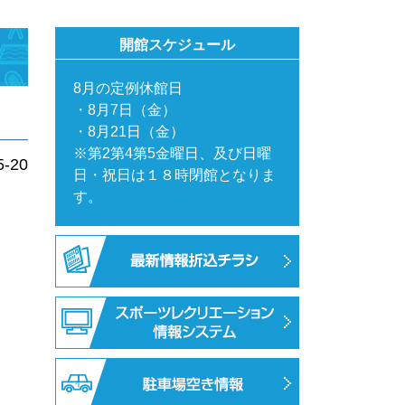
開館スケジュール
8月の定例休館日
・8月7日（金）
・8月21日（金）
※第2第4第5金曜日、及び日曜
5-20
日・祝日は１８時閉館となりま
す。