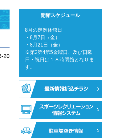
開館スケジュール
8月の定例休館日
・8月7日（金）
・8月21日（金）
※第2第4第5金曜日、及び日曜
6-20
日・祝日は１８時閉館となりま
す。