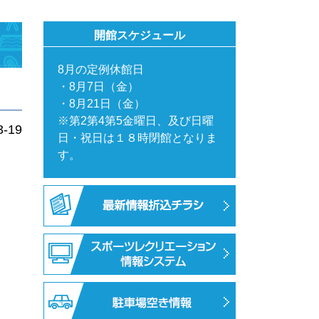
開館スケジュール
8月の定例休館日
・8月7日（金）
・8月21日（金）
※第2第4第5金曜日、及び日曜
3-19
日・祝日は１８時閉館となりま
す。