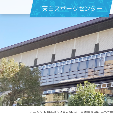
天白スポーツセンター
ホーム
>
お知らせ
>
4月～6月分 弓道場専用利用のご